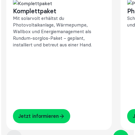
Komplettpaket
Ph
Mit solarvolt erhältst du
Sch
Photovoltaikanlage, Wärmepumpe,
und
Wallbox und Energiemanagement als
Rundum-sorglos-Paket – geplant,
installiert und betreut aus einer Hand.
Jetzt informieren
Jet
Jetzt informieren
J