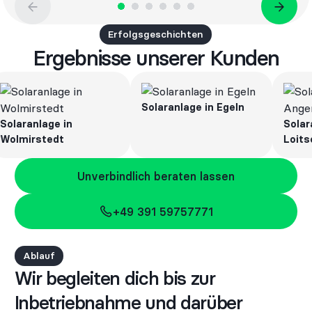
Erfolgsgeschichten
Ergebnisse unserer Kunden
Solaranlage in Egeln
ranlage in
Solaranla
mirstedt
Loitsche
Unverbindlich beraten lassen
Unverbindlich beraten lassen
+49 391 59757771
+49 391 59757771
Ablauf
Wir begleiten dich bis zur
Inbetriebnahme und darüber